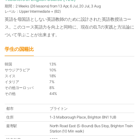
期間：2 Weeks (26 lessons) from 13 Apr, 6 Jul, 20 Jul, 3 Aug
レベル：Upper Intermediate + (B2)
英語を母国語としない英語教師のために設計された英語教授法コー
ス。このコース英語力を向上と同時に、現在のELTの実践と方法論に
ついて学ぶことが出来ます。
学生の国籍比
韓国
13%
サウジアラビア
10%
スイス
18%
イタリア
7%
その他ヨーロッパ
8%
その他
44%
都市
ブライトン
住所
1-3 Malborough Place, Brighton BN1 1UB
最寄駅
North Road East (S-Bound) Bus Stop, Brighton Train
Station (10 Min walk)