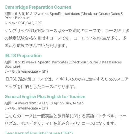
Cambridge Preparation Courses
期間：6, 8, 9, 10 & 12 weeks. Specific start dates (Check our Course Dates &
Prices Brochure)
レベル：FCE, CAE, CPE
ケンブリッジ試験対策コースは8〜12週間のコースで、コース終了後
の検定試験合格を目指すコースです。ヨーロッパの学生が多く、多
国籍な環境で学んでいただけます。
IELTS Preparation
期間：8 or 12 weeks. Specific start dates (Check our Course Dates & Prices
Brochure)
レベル：Intermediate + (B1)
IELTS試験対策コースでは、イギリスの大学に進学するためのスコア
アップを目的としたコースになります。
General English Plus English for Tourism
期間：4 weeks from 19 Jan, 13 Apr, 22 Jun, 14 Sep
レベル：Intermediate + (B1)
こちらのコースは一般英語と旅行業に関する英語（トラベル、ツー
リズム、ホスピタリティ）を組み合わせたコースになります。
Teachers of English Course (TEC)