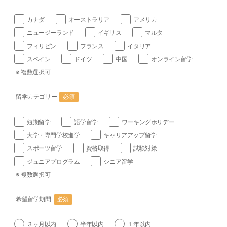
カナダ
オーストラリア
アメリカ
ニュージーランド
イギリス
マルタ
フィリピン
フランス
イタリア
スペイン
ドイツ
中国
オンライン留学
※ 複数選択可
留学カテゴリー
必須
短期留学
語学留学
ワーキングホリデー
大学・専門学校進学
キャリアアップ留学
スポーツ留学
資格取得
試験対策
ジュニアプログラム
シニア留学
※ 複数選択可
希望留学期間
必須
３ヶ月以内
半年以内
１年以内