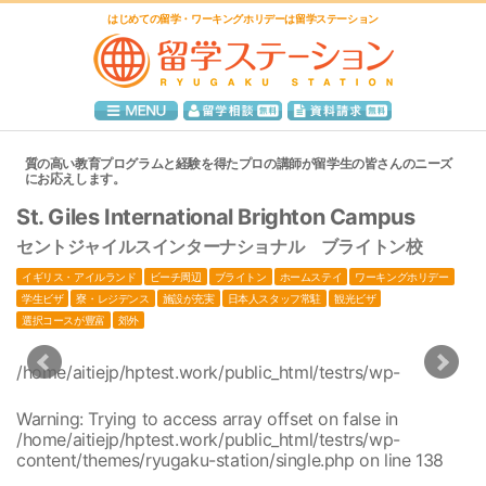
はじめての留学・ワーキングホリデーは留学ステーション
質の高い教育プログラムと経験を得たプロの講師が留学生の皆さんのニーズ
にお応えします。
St. Giles International Brighton Campus
セントジャイルスインターナショナル ブライトン校
イギリス・アイルランド
ビーチ周辺
ブライトン
ホームステイ
ワーキングホリデー
学生ビザ
寮・レジデンス
施設が充実
日本人スタッフ常駐
観光ビザ
選択コースが豊富
郊外
/home/aitiejp/hptest.work/public_html/testrs/wp-
1
content/themes/ryugaku-station/single.php
/home/aitiejp/hptest.work/public_html/testrs/wp-
1
Warning
: Trying to access array offset on false in
content/themes/ryugaku-station/single.php
/home/aitiejp/hptest.work/public_html/testrs/wp-
/home/aitiejp/hptest.work/public_html/testrs/wp-
1
content/themes/ryugaku-station/single.php
on line
138
content/themes/ryugaku-station/single.php