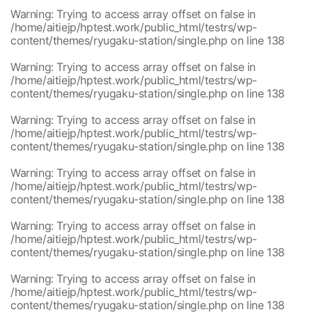
/home/aitiejp/hptest.work/public_html/testrs/wp-
1
Warning
: Trying to access array offset on false in
content/themes/ryugaku-station/single.php
/home/aitiejp/hptest.work/public_html/testrs/wp-
/home/aitiejp/hptest.work/public_html/testrs/wp-
1
content/themes/ryugaku-station/single.php
on line
138
content/themes/ryugaku-station/single.php
/home/aitiejp/hptest.work/public_html/testrs/wp-
1
Warning
: Trying to access array offset on false in
content/themes/ryugaku-station/single.php
/home/aitiejp/hptest.work/public_html/testrs/wp-
/home/aitiejp/hptest.work/public_html/testrs/wp-
1
content/themes/ryugaku-station/single.php
on line
138
content/themes/ryugaku-station/single.php
/home/aitiejp/hptest.work/public_html/testrs/wp-
1
Warning
: Trying to access array offset on false in
content/themes/ryugaku-station/single.php
/home/aitiejp/hptest.work/public_html/testrs/wp-
/home/aitiejp/hptest.work/public_html/testrs/wp-
1
content/themes/ryugaku-station/single.php
on line
138
content/themes/ryugaku-station/single.php
/home/aitiejp/hptest.work/public_html/testrs/wp-
1
Warning
: Trying to access array offset on false in
content/themes/ryugaku-station/single.php
/home/aitiejp/hptest.work/public_html/testrs/wp-
/home/aitiejp/hptest.work/public_html/testrs/wp-
1
content/themes/ryugaku-station/single.php
on line
138
content/themes/ryugaku-station/single.php
/home/aitiejp/hptest.work/public_html/testrs/wp-
1
Warning
: Trying to access array offset on false in
content/themes/ryugaku-station/single.php
/home/aitiejp/hptest.work/public_html/testrs/wp-
/home/aitiejp/hptest.work/public_html/testrs/wp-
1
content/themes/ryugaku-station/single.php
on line
138
content/themes/ryugaku-station/single.php
/home/aitiejp/hptest.work/public_html/testrs/wp-
1
Warning
: Trying to access array offset on false in
content/themes/ryugaku-station/single.php
/home/aitiejp/hptest.work/public_html/testrs/wp-
/home/aitiejp/hptest.work/public_html/testrs/wp-
1
content/themes/ryugaku-station/single.php
on line
138