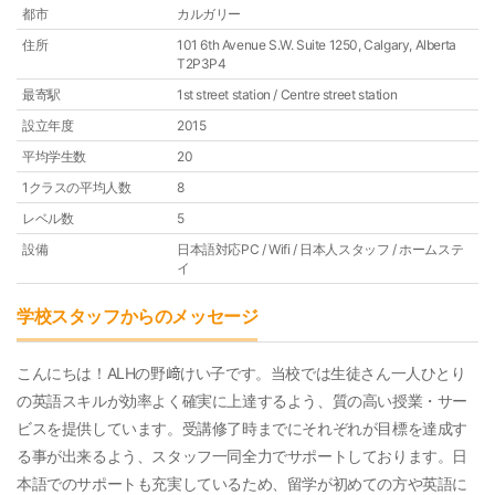
都市
カルガリー
住所
101 6th Avenue S.W. Suite 1250, Calgary, Alberta
T2P3P4
最寄駅
1st street station / Centre street station
設立年度
2015
平均学生数
20
1クラスの平均人数
8
レベル数
5
設備
日本語対応PC / Wifi / 日本人スタッフ / ホームステ
イ
学校スタッフからのメッセージ
こんにちは！ALHの野﨑けい子です。当校では生徒さん一人ひとり
の英語スキルが効率よく確実に上達するよう、質の高い授業・サー
ビスを提供しています。受講修了時までにそれぞれが目標を達成す
る事が出来るよう、スタッフ一同全力でサポートしております。日
本語でのサポートも充実しているため、留学が初めての方や英語に