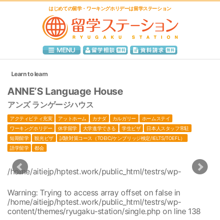
はじめての留学・ワーキングホリデーは留学ステーション
Learn to learn
ANNE’S Language House
アンズ ランゲージハウス
アクティビティ充実
アットホーム
カナダ
カルガリー
ホームステイ
ワーキングホリデー
休学留学
大学進学できる
学生ビザ
日本人スタッフ常駐
短期留学
観光ビザ
試験対策コース（TOEIC/ケンブリッジ検定/IELTS/TOEFL）
語学留学
都会
/home/aitiejp/hptest.work/public_html/testrs/wp-
1
content/themes/ryugaku-station/single.php
/home/aitiejp/hptest.work/public_html/testrs/wp-
1
Warning
: Trying to access array offset on false in
content/themes/ryugaku-station/single.php
/home/aitiejp/hptest.work/public_html/testrs/wp-
/home/aitiejp/hptest.work/public_html/testrs/wp-
1
content/themes/ryugaku-station/single.php
on line
138
content/themes/ryugaku-station/single.php