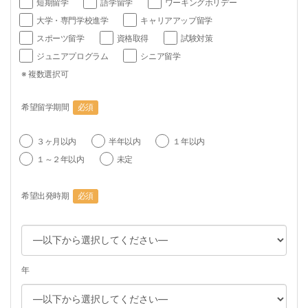
短期留学
語学留学
ワーキングホリデー
大学・専門学校進学
キャリアアップ留学
スポーツ留学
資格取得
試験対策
ジュニアプログラム
シニア留学
※ 複数選択可
希望留学期間
必須
３ヶ月以内
半年以内
１年以内
１～２年以内
未定
希望出発時期
必須
年