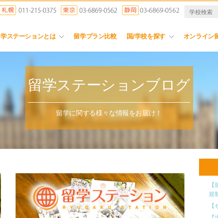
留学ステーションとは
留学プラン比較
国/学校を探す
オンライン
留学ステーションブログ
留学に関する様々な情報をお届け！
【
規
【
【