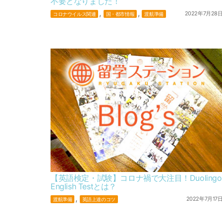
不要となりました！
,
,
2022年7月28
コロナウイルス関連
国・都市情報
渡航準備
【英語検定・試験】コロナ禍で大注目！Duolingo
English Testとは？
,
2022年7月17
渡航準備
英語上達のコツ