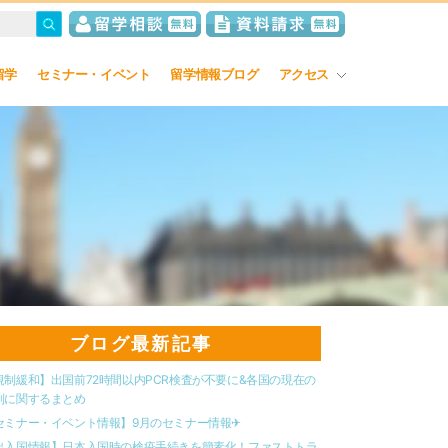
留学
セミナー・イベント
留学情報ブログ
アクセス
ブログ最新記事
規制緩和】出国前72時間以内PCR検査が不要に&各国の現在の
制に関するまとめ
セミナー・イベント情報】9月のセミナー情報✈︎
出入国情報】日本入国時の検疫手続きを簡素化！ファストトラ