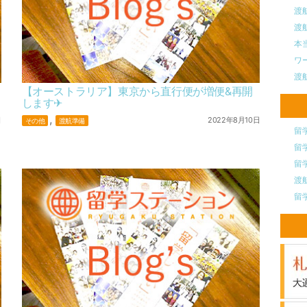
渡
渡
本
ワ
渡
【オーストラリア】東京から直行便が増便&再開
します✈︎
,
日
2022年8月10日
その他
渡航準備
留
留
留
渡
留