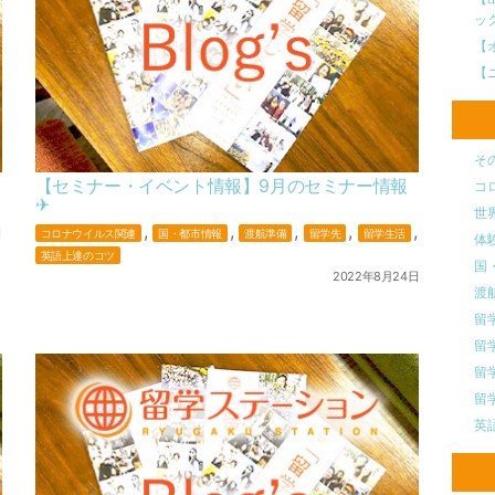
ッ
【
【
そ
【セミナー・イベント情報】9月のセミナー情報
コ
✈︎
世
,
,
,
,
,
日
コロナウイルス関連
国・都市情報
渡航準備
留学先
留学生活
体
英語上達のコツ
国
2022年8月24日
渡
留
留
留
留
英