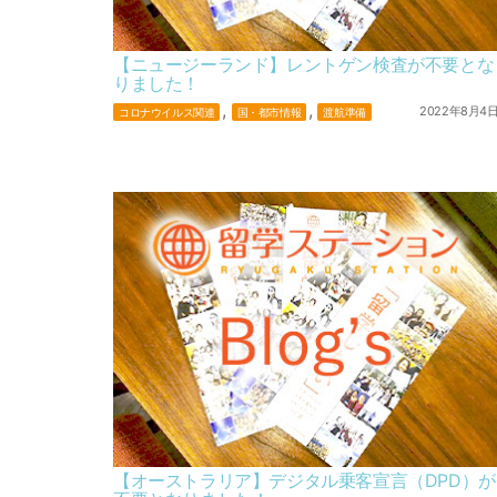
【ニュージーランド】レントゲン検査が不要とな
りました！
,
,
2022年8月4
コロナウイルス関連
国・都市情報
渡航準備
【オーストラリア】デジタル乗客宣言（DPD）が