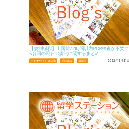
【規制緩和】出国前72時間以内PCR検査が不要に
&各国の現在の規制に関するまとめ
,
,
2022年8月31
コロナウイルス関連
渡航準備
留学先