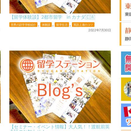
【留学体験談】2都市留学 in カナダ🇨🇦
,
,
,
世界の語学学校紹介
体験談
留学生活
英語上達のコツ
日
2022年7月30日
【セミナー・イベント情報】大人気！！渡航前英