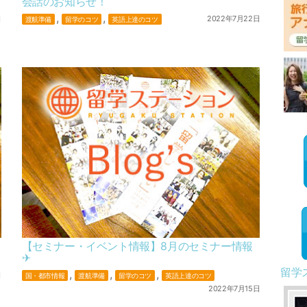
会話のお知らせ！
,
,
日
2022年7月22日
渡航準備
留学のコツ
英語上達のコツ
【セミナー・イベント情報】8月のセミナー情報
✈︎
留学
,
,
,
日
国・都市情報
渡航準備
留学のコツ
英語上達のコツ
2022年7月15日