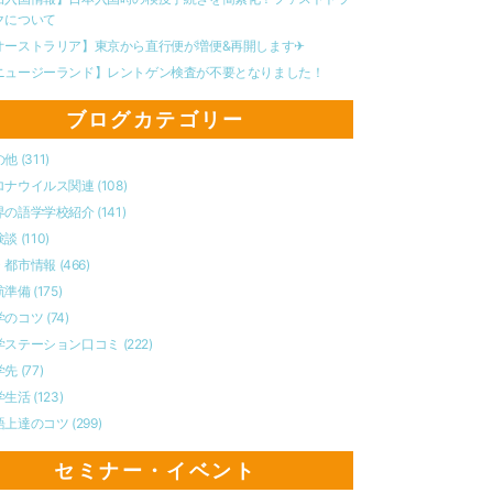
クについて
オーストラリア】東京から直行便が増便&再開します✈︎
ニュージーランド】レントゲン検査が不要となりました！
ブログカテゴリー
の他
(311)
ロナウイルス関連
(108)
界の語学学校紹介
(141)
験談
(110)
・都市情報
(466)
航準備
(175)
学のコツ
(74)
学ステーション口コミ
(222)
学先
(77)
学生活
(123)
語上達のコツ
(299)
セミナー・イベント