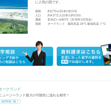
に人気の国です。
面積
約27万㎢(日本の約1/4)
人口
約437万人(日本の約1/30)
通貨
$1(NZ)＝約81円（2018年3月現在）
気候
オークランド 最高気温 24℃ 最低気温 ７℃
オークランド
ニュージーランド最大の可能性に溢れる都市！
語学学校一覧