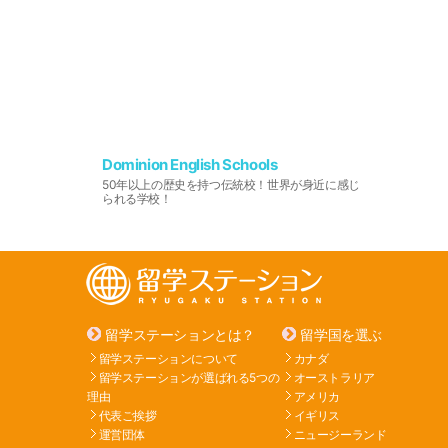
Dominion English Schools
50年以上の歴史を持つ伝統校！世界が身近に感じ
られる学校！
留学ステーションとは？
留学国を選ぶ
留学ステーションについて
カナダ
留学ステーションが選ばれる5つの
オーストラリア
理由
アメリカ
代表ご挨拶
イギリス
運営団体
ニュージーランド