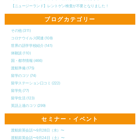
【ニュージーランド】レントゲン検査が不要となりました！
ブログカテゴリー
その他
(311)
コロナウイルス関連
(108)
世界の語学学校紹介
(141)
体験談
(110)
国・都市情報
(466)
渡航準備
(175)
留学のコツ
(74)
留学ステーション口コミ
(222)
留学先
(77)
留学生活
(123)
英語上達のコツ
(299)
セミナー・イベント
渡航前英会話〜9月28日（水）〜
渡航前英会話〜9月24日（土）〜