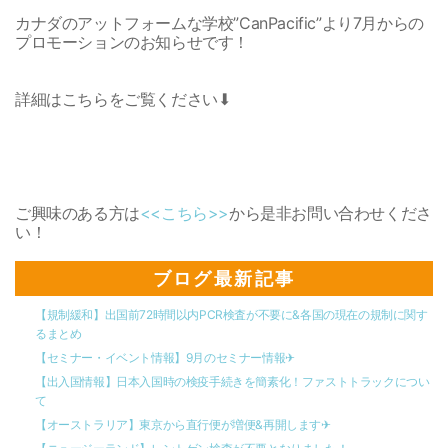
カナダのアットフォームな学校”CanPacific”より7月からの
プロモーションのお知らせです！
詳細はこちらをご覧ください⬇︎
ご興味のある方は
<<こちら>>
から是非お問い合わせくださ
い！
ブログ最新記事
【規制緩和】出国前72時間以内PCR検査が不要に&各国の現在の規制に関す
るまとめ
【セミナー・イベント情報】9月のセミナー情報✈︎
【出入国情報】日本入国時の検疫手続きを簡素化！ファストトラックについ
て
【オーストラリア】東京から直行便が増便&再開します✈︎