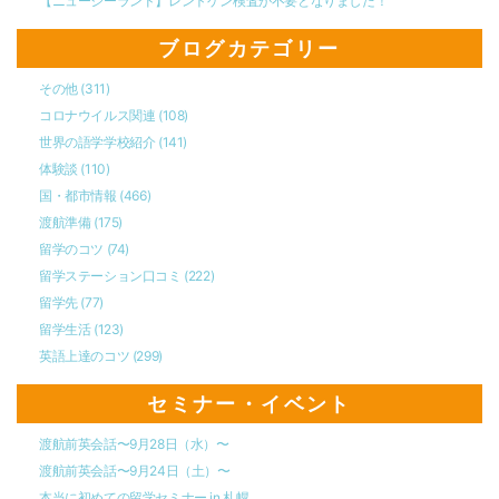
【ニュージーランド】レントゲン検査が不要となりました！
ブログカテゴリー
その他
(311)
コロナウイルス関連
(108)
世界の語学学校紹介
(141)
体験談
(110)
国・都市情報
(466)
渡航準備
(175)
留学のコツ
(74)
留学ステーション口コミ
(222)
留学先
(77)
留学生活
(123)
英語上達のコツ
(299)
セミナー・イベント
渡航前英会話〜9月28日（水）〜
渡航前英会話〜9月24日（土）〜
本当に初めての留学セミナー in 札幌