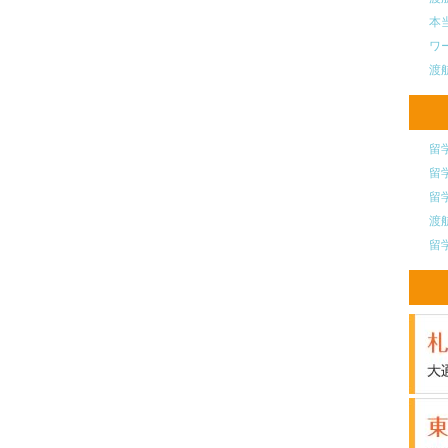
本
ワ
渡
留
留
留
渡
留