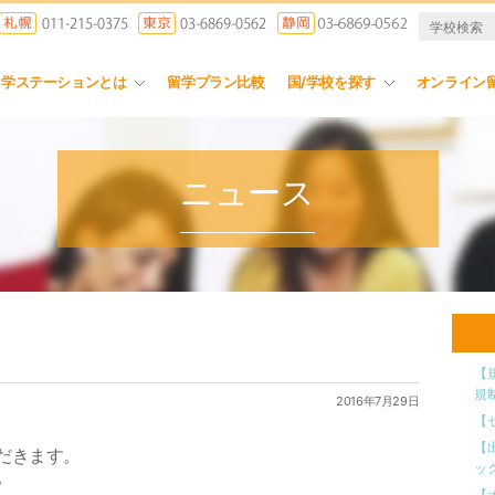
留学ステーションとは
留学プラン比較
国/学校を探す
オンライン
ニュース
【
規
2016年7月29日
【
【
ただきます。
ッ
。
【