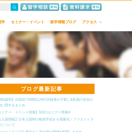
留学
セミナー・イベント
留学情報ブログ
アクセス
ブログ最新記事
規制緩和】出国前72時間以内PCR検査が不要に&各国の現在の
制に関するまとめ
セミナー・イベント情報】9月のセミナー情報✈︎
出入国情報】日本入国時の検疫手続きを簡素化！ファストトラ
クについて
オーストラリア】東京から直行便が増便&再開します✈︎