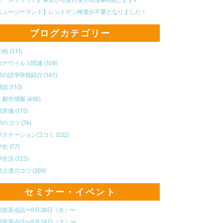
ニュージーランド】レントゲン検査が不要となりました！
ブログカテゴリー
の他
(311)
ロナウイルス関連
(108)
界の語学学校紹介
(141)
験談
(110)
・都市情報
(466)
航準備
(175)
学のコツ
(74)
学ステーション口コミ
(222)
学先
(77)
学生活
(123)
語上達のコツ
(299)
セミナー・イベント
航前英会話〜9月28日（水）〜
航前英会話〜9月24日（土）〜