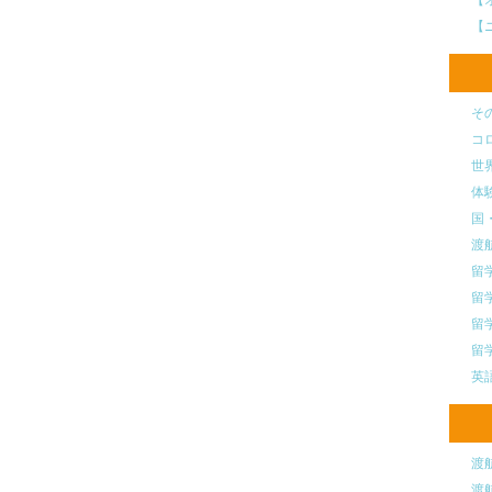
【
そ
コ
世
体
国
渡
留
留
留
留
英
渡
渡