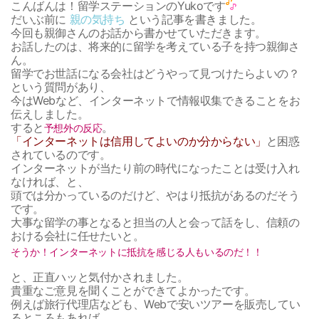
こんばんは！留学ステーションのYukoです
だいぶ前に
親の気持ち
という記事を書きました。
今回も親御さんのお話から書かせていただきます。
お話したのは、将来的に留学を考えている子を持つ親御さ
ん。
留学でお世話になる会社はどうやって見つけたらよいの？
という質問があり、
今はWebなど、インターネットで情報収集できることをお
伝えしました。
すると
。
予想外の反応
「インターネットは信用してよいのか分からない」
と困惑
されているのです。
インターネットが当たり前の時代になったことは受け入れ
なければ、と、
頭では分かっているのだけど、やはり抵抗があるのだそう
です。
大事な留学の事となると担当の人と会って話をし、信頼の
おける会社に任せたいと。
そうか！インターネットに抵抗を感じる人もいるのだ！！
と、正直ハッと気付かされました。
貴重なご意見を聞くことができてよかったです。
例えば旅行代理店なども、Webで安いツアーを販売してい
るところもあれば、