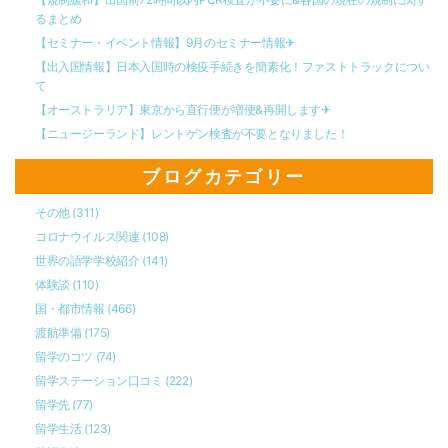
るまとめ
【セミナー・イベント情報】9月のセミナー情報✈︎
【出入国情報】日本入国時の検疫手続きを簡素化！ファストトラックについ
て
【オーストラリア】東京から直行便が増便&再開します✈︎
【ニュージーランド】レントゲン検査が不要となりました！
ブログカテゴリー
その他
(311)
コロナウイルス関連
(108)
世界の語学学校紹介
(141)
体験談
(110)
国・都市情報
(466)
渡航準備
(175)
留学のコツ
(74)
留学ステーション口コミ
(222)
留学先
(77)
留学生活
(123)