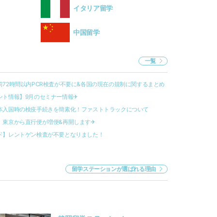
イタリア留学
中国留学
一覧
72時間以内PCR検査が不要に&各国の現在の規制に関するまとめ
ト情報】9月のセミナー情報✈︎
本入国時の検疫手続きを簡素化！ファストトラックについて
東京から直行便が増便&再開します✈︎
ド】レントゲン検査が不要となりました！
留学ステーションが選ばれる理由