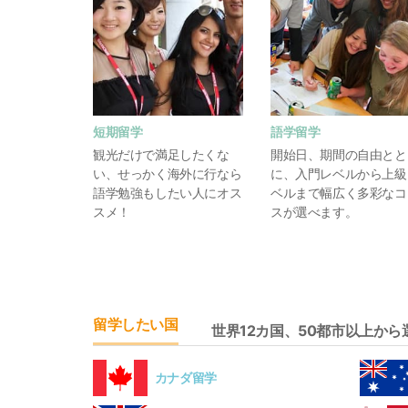
短期留学
語学留学
観光だけで満足したくな
開始日、期間の自由とと
い、せっかく海外に行なら
に、入門レベルから上級
語学勉強もしたい人にオス
ベルまで幅広く多彩なコ
スメ！
スが選べます。
留学したい国
世界12カ国、50都市以上か
カナダ留学