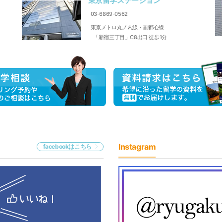
東京留学ステーション
03-6869-056
2
東京メトロ丸ノ内線・副都心線
「新宿三丁目」C8出口 徒歩1分
Instagram
facebookはこちら