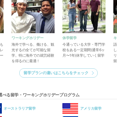
ワーキングホリデー
休学留学
キ
も
海外で学べる、働ける、観
今通っている大学・専門学
語
レ
光するの全てが可能な留
校をある一定期間(通常6ヶ
し
ー
学。特に海外での就労経験
月〜1年)休学していく留学
リ
を得るのに最適！
留
留学プランの違いはこちらをチェック
ら選べる留学・ワーキングホリデープログラム
オーストラリア留学
アメリカ留学