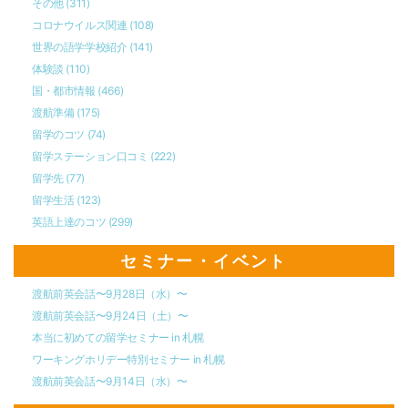
その他
(311)
コロナウイルス関連
(108)
世界の語学学校紹介
(141)
体験談
(110)
国・都市情報
(466)
渡航準備
(175)
留学のコツ
(74)
留学ステーション口コミ
(222)
留学先
(77)
留学生活
(123)
英語上達のコツ
(299)
セミナー・イベント
渡航前英会話〜9月28日（水）〜
渡航前英会話〜9月24日（土）〜
本当に初めての留学セミナー in 札幌
ワーキングホリデー特別セミナー in 札幌
渡航前英会話〜9月14日（水）〜