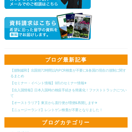
ブログ最新記事
【規制緩和】出国前72時間以内PCR検査が不要に&各国の現在の規制に関す
るまとめ
【セミナー・イベント情報】9月のセミナー情報✈︎
【出入国情報】日本入国時の検疫手続きを簡素化！ファストトラックについ
て
【オーストラリア】東京から直行便が増便&再開します✈︎
【ニュージーランド】レントゲン検査が不要となりました！
ブログカテゴリー