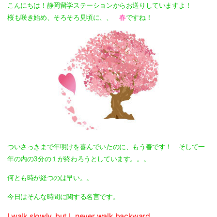
こんにちは！静岡留学ステーションからお送りしていますよ！
桜も咲き始め、そろそろ見頃に、、
春
ですね！
ついさっきまで年明けを喜んでいたのに、もう春です！ そして一
年の内の3分の１が終わろうとしています。。。
何とも時が経つのは早い。。
今日はそんな時間に関する名言です。
I walk slowly, but I never walk backward.