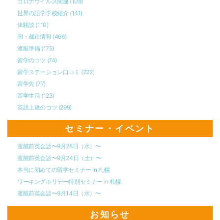
コロナウイルス関連
(108)
世界の語学学校紹介
(141)
体験談
(110)
国・都市情報
(466)
渡航準備
(175)
留学のコツ
(74)
留学ステーション口コミ
(222)
留学先
(77)
留学生活
(123)
英語上達のコツ
(299)
セミナー・イベント
渡航前英会話〜9月28日（水）〜
渡航前英会話〜9月24日（土）〜
本当に初めての留学セミナー in 札幌
ワーキングホリデー特別セミナー in 札幌
渡航前英会話〜9月14日（水）〜
お知らせ