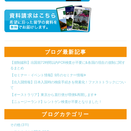
ブログ最新記事
【規制緩和】出国前72時間以内PCR検査が不要に&各国の現在の規制に関す
るまとめ
【セミナー・イベント情報】9月のセミナー情報✈︎
【出入国情報】日本入国時の検疫手続きを簡素化！ファストトラックについ
て
【オーストラリア】東京から直行便が増便&再開します✈︎
【ニュージーランド】レントゲン検査が不要となりました！
ブログカテゴリー
その他
(311)