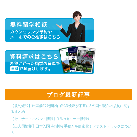
ブログ最新記事
【規制緩和】出国前72時間以内PCR検査が不要に&各国の現在の規制に関す
るまとめ
【セミナー・イベント情報】9月のセミナー情報✈︎
【出入国情報】日本入国時の検疫手続きを簡素化！ファストトラックについ
て