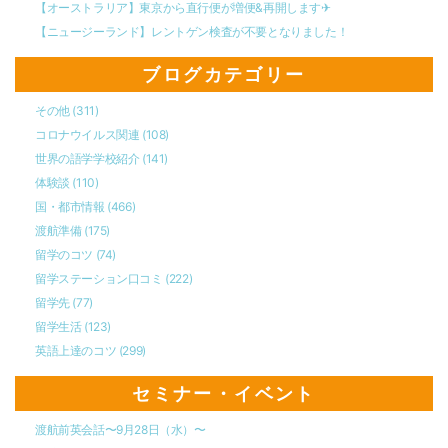
【オーストラリア】東京から直行便が増便&再開します✈︎
【ニュージーランド】レントゲン検査が不要となりました！
ブログカテゴリー
その他
(311)
コロナウイルス関連
(108)
世界の語学学校紹介
(141)
体験談
(110)
国・都市情報
(466)
渡航準備
(175)
留学のコツ
(74)
留学ステーション口コミ
(222)
留学先
(77)
留学生活
(123)
英語上達のコツ
(299)
セミナー・イベント
渡航前英会話〜9月28日（水）〜