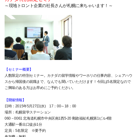
～現地トロント企業の社長さんが札幌に来ちゃいます！～
【セミナー概要】
人数限定の特別セミナー。カナダの留学情報やワーホリの仕事内容、シェアハウ
スから帰国後の就職まで、なんでも聞いていただけます！今回は5名限定なので
ご興味のある方はお早めにご予約ください。
【開催情報】
日時：2015年5月27日(水) 17：00～18：00
場所：札幌留学ステーション
060－0061 北海道札幌市中央区南1西5-20 郵政福祉札幌第1ビル4階
大通駅一番出口徒歩1分
定員：5名限定 ※要予約
参加費：無料