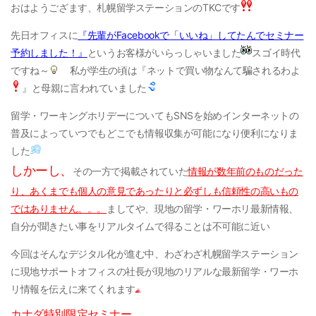
おはようござます、札幌留学ステーションのTKCです
先日オフィスに
『先輩がFacebookで「いいね」してたんでセミナー
予約しました！』
というお客様がいらっしゃいました
スゴイ時代
ですね～
私が学生の頃は『ネットで買い物なんて騙されるわよ
』と母親に言われていました
留学・ワーキングホリデーについてもSNSを始めインターネットの
普及によっていつでもどこでも情報収集が可能になり便利になりま
した
しかーし、
その一方で掲載されていた
情報が数年前のものだった
り、あくまでも個人の意見であったりと必ずしも信頼性の高いもの
ではありません。。。
ましてや、現地の留学・ワーホリ最新情報、
自分が聞きたい事をリアルタイムで得ることは不可能に近い
今回はそんなデジタル化が進む中、わざわざ札幌留学ステーション
に現地サポートオフィスの社長が現地のリアルな最新留学・ワーホ
リ情報を伝えに来てくれます
カナダ特別限定セミナー