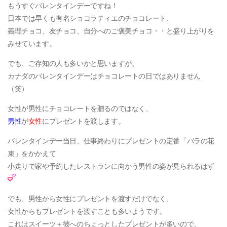
もうすぐバレンタインデーですね！
日本では早くも有名ショコラティエのチョコレート、
義理チョコ、友チョコ、自分へのご褒美チョコ・・と盛り上がりを
みせています。
でも、ご存知の人も多いかと思いますが、
カナダのバレンタインデーは
チョコレートの日
ではありません
（笑）
女性が男性にチョコレートを贈るのではなく、
男性
が
女性
に
プレゼントを渡します。
バレンタインデー当日、仕事終わりにプレゼントの定番「バラの花
束」をかかえて
小走りで家や予約したレストランに向かう男性の姿が見られるはず
でも、男性から女性にプレゼントを渡すだけでなく、
女性からもプレゼントを渡すことも多いようです。
これはスイーツ＋彼へのちょっとしたプレゼントが多いので、