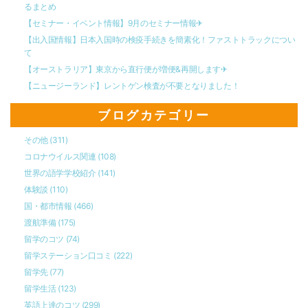
るまとめ
【セミナー・イベント情報】9月のセミナー情報✈︎
【出入国情報】日本入国時の検疫手続きを簡素化！ファストトラックについ
て
【オーストラリア】東京から直行便が増便&再開します✈︎
【ニュージーランド】レントゲン検査が不要となりました！
ブログカテゴリー
その他
(311)
コロナウイルス関連
(108)
世界の語学学校紹介
(141)
体験談
(110)
国・都市情報
(466)
渡航準備
(175)
留学のコツ
(74)
留学ステーション口コミ
(222)
留学先
(77)
留学生活
(123)
英語上達のコツ
(299)