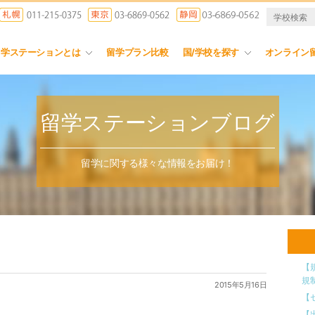
留学ステーションとは
留学プラン比較
国/学校を探す
オンライン
留学ステーションブログ
留学に関する様々な情報をお届け！
【
規
2015年5月16日
【
【