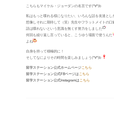
こちらもマイケル・ジョーダンの名言です(°∀°)b
私はもっと喋れる様になりたい、いろんな話を友達とし
想像しそれに期待して（笑）先生やフラットメイトの口
語は喋れないという意識を無くす努力をしました
何回も繰り返し言っていると、こうゆう場面で使うんだ
よね
自身を持って積極的に！
そしてなによりその時間を楽しみましょう(°∀°)b
留学ステーション公式ホームページ
こちら
留学ステーション公式FBページは
こちら
留学ステーション公式Instagramは
こちら