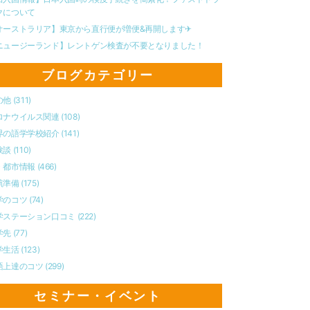
クについて
オーストラリア】東京から直行便が増便&再開します✈︎
ニュージーランド】レントゲン検査が不要となりました！
ブログカテゴリー
の他
(311)
ロナウイルス関連
(108)
界の語学学校紹介
(141)
験談
(110)
・都市情報
(466)
航準備
(175)
学のコツ
(74)
学ステーション口コミ
(222)
学先
(77)
学生活
(123)
語上達のコツ
(299)
セミナー・イベント