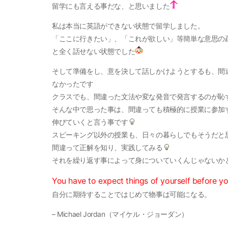
留学にも言える事だな、と思いました
私は本当に英語ができない状態で留学しました。
「ここに行きたい」、「これが欲しい」等簡単な意思の
と全く話せない状態でした
そして準備をし、意を決して話しかけようとするも、
間
なかったです
クラスでも、間違った文法や変な発音で
発言するのが恥
そんな中で思った事は、間違っても積極的に授業に参加
伸びていくと言う事です
スピーキング以外の授業も、日々の暮らしでもそうだと
間違って正解を知り、実践してみる
それを繰り返す事によって身についていくんじゃないかと思
You have to expect things of yourself before y
自分に期待することではじめて物事は可能になる。
– Michael Jordan（マイケル・ジョーダン）