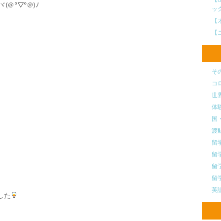
＠°▽°＠)ﾉ
ッ
【
【
そ
コ
世
体
国
渡
留
留
留
留
英
した