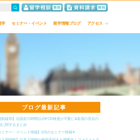
留学
セミナー・イベント
留学情報ブログ
アクセス
ブログ最新記事
規制緩和】出国前72時間以内PCR検査が不要に&各国の現在の
制に関するまとめ
セミナー・イベント情報】9月のセミナー情報✈︎
出入国情報】日本入国時の検疫手続きを簡素化！ファストトラ