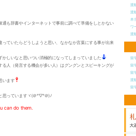
渡
渡
本
疎通も辞書やインターネットで事前に調べて準備をしとかない
ワ
渡
違っていたらどうしよう
と思い、なかなか言葉にする事が出来
ずかしいな
と思いつい消極的になってしまっていました
留
する人（発言する機会が多い人）はグングンとスピーキングが
留
留
渡
思います
留
っていますヾ(＠°▽°＠)ﾉ
ou can do them.