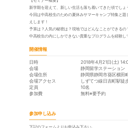
【セミナー概要】
新学期を迎えて、新しい生活も落ち着いてきた頃でしょ
今回は中高校生のための夏休みサマーキャンプ特集と題
えします！
予算は？人気の秘密は？現地ではどんなことができる
中高校生の内にしかできない貴重なプログラムを経験し
開催情報
日時
2018年4月21日(土) 14:0
会場
静岡留学ステーション
会場住所
静岡県静岡市葵区横田町
会場アクセス
しずてつ線日吉町駅徒
定員
10名
参加費
無料※要予約
参加申し込み
下記のフォームよりお申込み下さい。