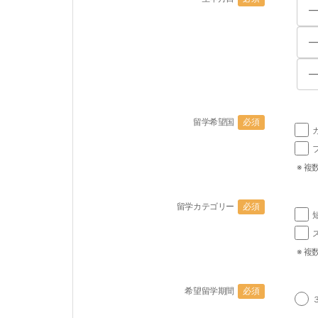
留学希望国
必須
※ 複
留学カテゴリー
必須
※ 複
希望留学期間
必須