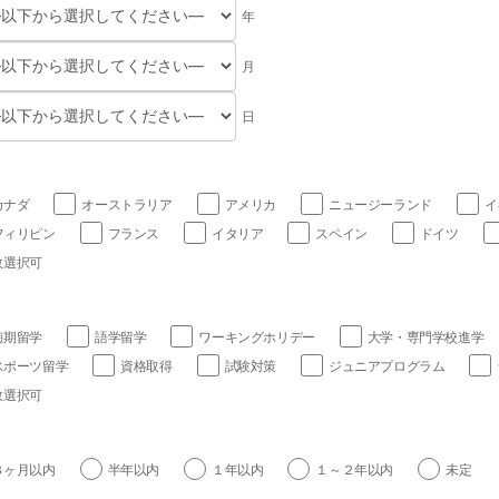
年
月
日
カナダ
オーストラリア
アメリカ
ニュージーランド
イ
フィリピン
フランス
イタリア
スペイン
ドイツ
数選択可
短期留学
語学留学
ワーキングホリデー
大学・専門学校進学
スポーツ留学
資格取得
試験対策
ジュニアプログラム
数選択可
３ヶ月以内
半年以内
１年以内
１～２年以内
未定