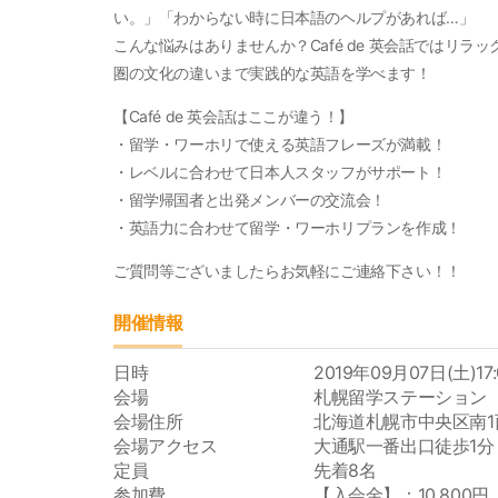
い。」「わからない時に日本語のヘルプがあれば…」
こんな悩みはありませんか？Café de 英会話ではリ
圏の文化の違いまで実践的な英語を学べます！
【Café de 英会話はここが違う！】
・留学・ワーホリで使える英語フレーズが満載！
・レベルに合わせて日本人スタッフがサポート！
・留学帰国者と出発メンバーの交流会！
・英語力に合わせて留学・ワーホリプランを作成！
ご質問等ございましたらお気軽にご連絡下さい！！
開催情報
日時
2019年09月07日(土)17:
会場
札幌留学ステーション
会場住所
北海道札幌市中央区南1西
会場アクセス
大通駅一番出口徒歩1分
定員
先着8名
参加費
【入会金】：10,80