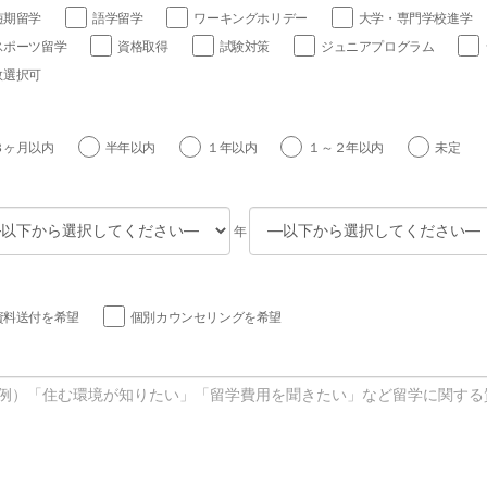
短期留学
語学留学
ワーキングホリデー
大学・専門学校進学
スポーツ留学
資格取得
試験対策
ジュニアプログラム
数選択可
３ヶ月以内
半年以内
１年以内
１～２年以内
未定
年
資料送付を希望
個別カウンセリングを希望