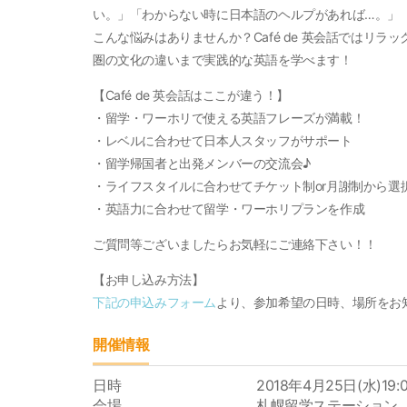
い。」「わからない時に日本語のヘルプがあれば…。」
こんな悩みはありませんか？Café de 英会話ではリ
圏の文化の違いまで実践的な英語を学べます！
【Café de 英会話はここが違う！】
・留学・ワーホリで使える英語フレーズが満載！
・レベルに合わせて日本人スタッフがサポート
・留学帰国者と出発メンバーの交流会♪
・ライフスタイルに合わせてチケット制or月謝制から選
・英語力に合わせて留学・ワーホリプランを作成
ご質問等ございましたらお気軽にご連絡下さい！！
【お申し込み方法】
下記の申込みフォーム
より、参加希望の日時、場所をお
開催情報
日時
2018年4月25日(水)19:
会場
札幌留学ステーション