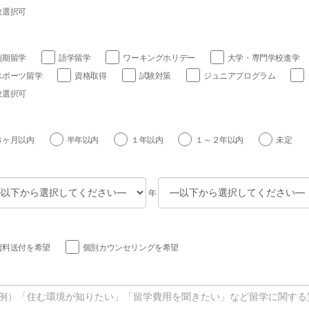
数選択可
短期留学
語学留学
ワーキングホリデー
大学・専門学校進学
スポーツ留学
資格取得
試験対策
ジュニアプログラム
数選択可
３ヶ月以内
半年以内
１年以内
１～２年以内
未定
年
資料送付を希望
個別カウンセリングを希望