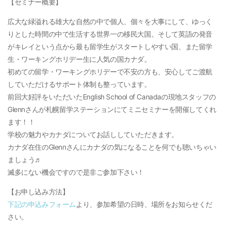
【セミナー概要】
広大な緑溢れる雄大な自然の中で個人、個々を大事にして、ゆっく
りとした時間の中で生活する世界一の移民大国。そして英語の発音
がキレイという点から最も留学生がスタートしやすい国、また留学
生・ワーキングホリデー生に人気の国カナダ。
初めての留学・ワーキングホリデーで不安の方も、安心してご渡航
していただけるサポート体制も整っています。
前回大好評をいただいたEnglish School of Canadaの現地スタッフの
Glennさんが札幌留学ステーションにてミニセミナーを開催してくれ
ます！！
学校の魅力やカナダについてお話ししていただきます。
カナダ在住のGlennさんにカナダの気になることを何でも聴いちゃい
ましょう♬
滅多にない機会ですので是非ご参加下さい！
【お申し込み方法】
下記の申込みフォーム
より、参加希望の日時、場所をお知らせくだ
さい。