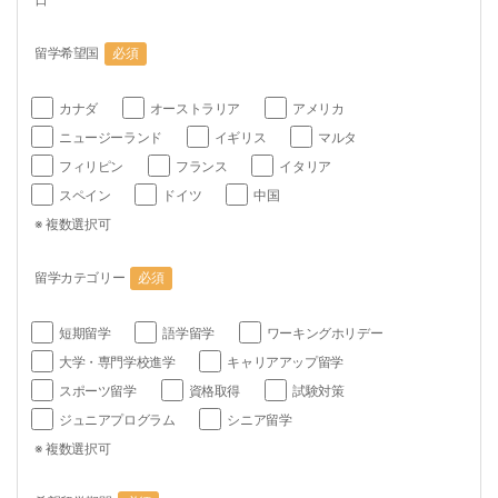
留学希望国
必須
カナダ
オーストラリア
アメリカ
ニュージーランド
イギリス
マルタ
フィリピン
フランス
イタリア
スペイン
ドイツ
中国
※ 複数選択可
留学カテゴリー
必須
短期留学
語学留学
ワーキングホリデー
大学・専門学校進学
キャリアアップ留学
スポーツ留学
資格取得
試験対策
ジュニアプログラム
シニア留学
※ 複数選択可