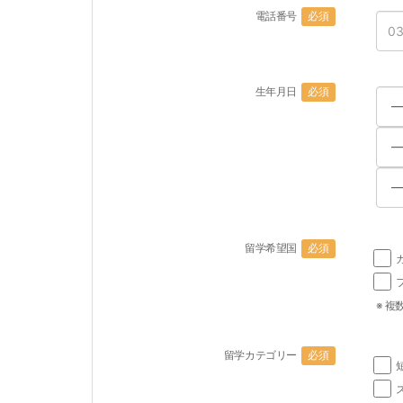
電話番号
必須
生年月日
必須
留学希望国
必須
※ 複
留学カテゴリー
必須