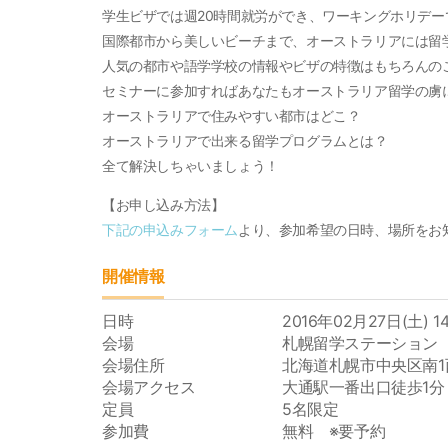
学生ビザでは週20時間就労ができ、ワーキングホリデー
国際都市から美しいビーチまで、オーストラリアには留
人気の都市や語学学校の情報やビザの特徴はもちろんの
セミナーに参加すればあなたもオーストラリア留学の虜
オーストラリアで住みやすい都市はどこ？
オーストラリアで出来る留学プログラムとは？
全て解決しちゃいましょう！
【お申し込み方法】
下記の申込みフォーム
より、参加希望の日時、場所をお
開催情報
日時
2016年02月27日(土) 14
会場
札幌留学ステーション
会場住所
北海道札幌市中央区南1西
会場アクセス
大通駅一番出口徒歩1分
定員
5名限定
参加費
無料 ※要予約