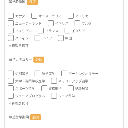
留学希望国
必須
カナダ
オーストラリア
アメリカ
ニュージーランド
イギリス
マルタ
フィリピン
フランス
イタリア
スペイン
ドイツ
中国
※ 複数選択可
留学カテゴリー
必須
短期留学
語学留学
ワーキングホリデー
大学・専門学校進学
キャリアアップ留学
スポーツ留学
資格取得
試験対策
ジュニアプログラム
シニア留学
※ 複数選択可
希望留学期間
必須