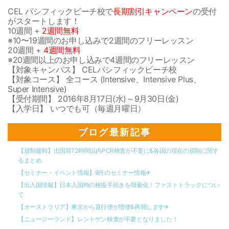
CEL パシフィックビーチ校で
長期割引キャンペーン
の受付
がスタートします！
10週間 +
2週間無料
※10〜19週間のお申し込みで2週間のフリーレッスン
20週間 +
4週間無料
※20週間以上のお申し込みで4週間のフリーレッスン
【対象キャンパス】 CELパシフィックビーチ校
【対象コース】 全コース (Intensive、Intensive Plus、
Super Intensive)
【受付期間】 2016年8月17日(水)～9月30日(金)
【入学日】 いつでも可（毎週月曜日）
ブログ最新記事
【規制緩和】出国前72時間以内PCR検査が不要に&各国の現在の規制に関す
るまとめ
【セミナー・イベント情報】9月のセミナー情報✈︎
【出入国情報】日本入国時の検疫手続きを簡素化！ファストトラックについ
て
【オーストラリア】東京から直行便が増便&再開します✈︎
【ニュージーランド】レントゲン検査が不要となりました！