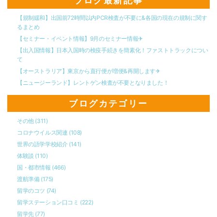
ブログ最新記事
【規制緩和】出国前72時間以内PCR検査が不要に&各国の現在の規制に関す
るまとめ
【セミナー・イベント情報】9月のセミナー情報✈︎
【出入国情報】日本入国時の検疫手続きを簡素化！ファストトラックについ
て
【オーストラリア】東京から直行便が増便&再開します✈︎
【ニュージーランド】レントゲン検査が不要となりました！
ブログカテゴリー
その他
(311)
コロナウイルス関連
(108)
世界の語学学校紹介
(141)
体験談
(110)
国・都市情報
(466)
渡航準備
(175)
留学のコツ
(74)
留学ステーション口コミ
(222)
留学先
(77)