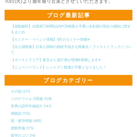
10日(火)より通常通り営業とさせていただきます。
ブログ最新記事
【規制緩和】出国前72時間以内PCR検査が不要に&各国の現在の規制に関す
るまとめ
【セミナー・イベント情報】9月のセミナー情報✈︎
【出入国情報】日本入国時の検疫手続きを簡素化！ファストトラックについ
て
【オーストラリア】東京から直行便が増便&再開します✈︎
【ニュージーランド】レントゲン検査が不要となりました！
ブログカテゴリー
その他
(311)
コロナウイルス関連
(108)
世界の語学学校紹介
(141)
体験談
(110)
国・都市情報
(466)
渡航準備
(175)
留学のコツ
(74)