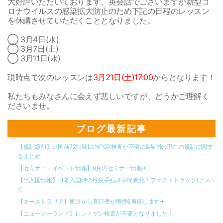
大好評いただいております、英会話でございますが新型コ
ロナウイルスの感染拡大防止のため下記の日程のレッスン
を休講させていただくこととなりました。
◯ 3月4日(水)
◯ 3月7日(土)
◯ 3月11日(水)
現時点で次のレッスンは
3月21日(土)17:00
からとなります！
私たちもみなさんに会えず悲しいですが、どうかご理解く
ださいませ。
ブログ最新記事
【規制緩和】出国前72時間以内PCR検査が不要に&各国の現在の規制に関す
るまとめ
【セミナー・イベント情報】9月のセミナー情報✈︎
【出入国情報】日本入国時の検疫手続きを簡素化！ファストトラックについ
て
【オーストラリア】東京から直行便が増便&再開します✈︎
【ニュージーランド】レントゲン検査が不要となりました！