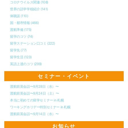
コロナウイルス関連
(108)
世界の語学学校紹介
(141)
体験談
(110)
国・都市情報
(466)
渡航準備
(175)
留学のコツ
(74)
留学ステーション口コミ
(222)
留学先
(77)
留学生活
(123)
英語上達のコツ
(299)
セミナー・イベント
渡航前英会話〜9月28日（水）〜
渡航前英会話〜9月24日（土）〜
本当に初めての留学セミナー in 札幌
ワーキングホリデー特別セミナー in 札幌
渡航前英会話〜9月14日（水）〜
お知らせ