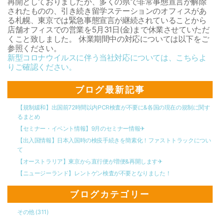
再開としておりましたが、多くの県で非常事態宣言が解除
されたものの、引き続き留学ステーションのオフィスがあ
る札幌、東京では緊急事態宣言が継続されていることから
店舗オフィスでの営業を5月31日(金)まで休業させていただ
くこと致しました。 休業期間中の対応については以下をご
参照ください。
新型コロナウイルスに伴う当社対応については、こちらよ
りご確認ください。
ブログ最新記事
【規制緩和】出国前72時間以内PCR検査が不要に&各国の現在の規制に関す
るまとめ
【セミナー・イベント情報】9月のセミナー情報✈︎
【出入国情報】日本入国時の検疫手続きを簡素化！ファストトラックについ
て
【オーストラリア】東京から直行便が増便&再開します✈︎
【ニュージーランド】レントゲン検査が不要となりました！
ブログカテゴリー
その他
(311)