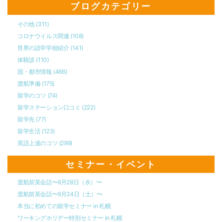
ブログカテゴリー
その他
(311)
コロナウイルス関連
(108)
世界の語学学校紹介
(141)
体験談
(110)
国・都市情報
(466)
渡航準備
(175)
留学のコツ
(74)
留学ステーション口コミ
(222)
留学先
(77)
留学生活
(123)
英語上達のコツ
(299)
セミナー・イベント
渡航前英会話〜9月28日（水）〜
渡航前英会話〜9月24日（土）〜
本当に初めての留学セミナー in 札幌
ワーキングホリデー特別セミナー in 札幌