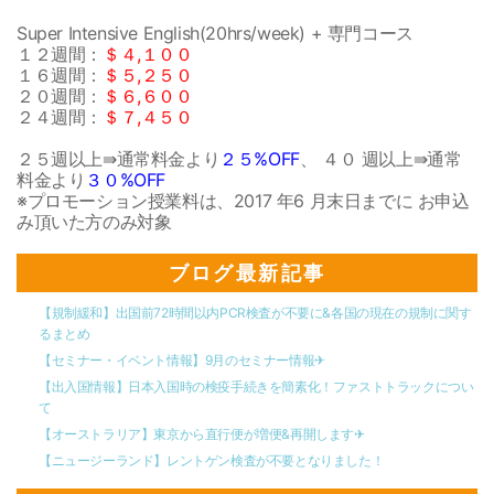
Super Intensive English(20hrs/week) + 専門コース
１２週間：
＄４,１００
１６週間：
＄５,２５０
２０週間：
＄６,６００
２４週間：
＄７,４５０
２５週以上⇛通常料金より
２５
%OFF
、 ４０ 週以上⇛通常
料金より
３０
%OFF
※プロモーション授業料は、
2017 年6 月末日までに
お申込
み頂いた方のみ対象
ブログ最新記事
【規制緩和】出国前72時間以内PCR検査が不要に&各国の現在の規制に関す
るまとめ
【セミナー・イベント情報】9月のセミナー情報✈︎
【出入国情報】日本入国時の検疫手続きを簡素化！ファストトラックについ
て
【オーストラリア】東京から直行便が増便&再開します✈︎
【ニュージーランド】レントゲン検査が不要となりました！