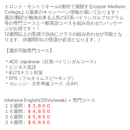
トロント・モントリオール2都市で展開するUpper Madison
Collegeより最新のキャンペーン情報が届いております！
通訳/翻訳が勉強出来る人気の日英バイリンガルプログラム
等の専門コースと一般英語コースを組み合わせたパッケー
ジがお得です！！
12週間以上の受講で自由にクラスの組み合わせが可能とな
ります。(8週間ESLの受講が必須となります。)
【選択可能専門コース】
＊ACE-Japanese（日英バイリンガルコース）
＊ビジネス英語
＊IELTSテスト対策
＊EPS（フルタイムスピーキング）
＊カレッジ・大学準備コース（EAP）
Intensive English(25hrs/week) + 専門コース
１２週間：
＄３,６００
１６週間：
＄４,６５０
２０週間：
＄５,８５０
２４週間：
＄６,６００