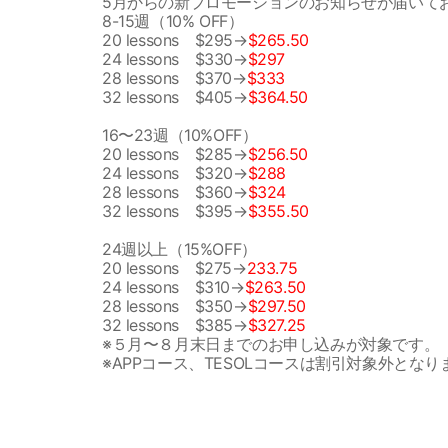
5月からの新プロモーションのお知らせが届いて
8-15週（10% OFF）
20 lessons $295→
$265.50
24 lessons $330→
$297
28 lessons $370→
$333
32 lessons $405→
$364.50
16〜23週（10%OFF）
20 lessons $285→
$256.50
24 lessons $320→
$288
28 lessons $360→
$324
32 lessons $395→
$355.50
24週以上（15%OFF）
20 lessons $275→
233.75
24 lessons $310→
$263.50
28 lessons $350→
$297.50
32 lessons $385→
$327.25
※５月〜８月末日までのお申し込みが対象です。
※APPコース、TESOLコースは割引対象外となり