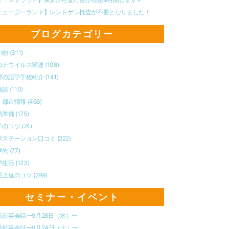
ニュージーランド】レントゲン検査が不要となりました！
ブログカテゴリー
の他
(311)
ロナウイルス関連
(108)
界の語学学校紹介
(141)
験談
(110)
・都市情報
(466)
航準備
(175)
学のコツ
(74)
学ステーション口コミ
(222)
学先
(77)
学生活
(123)
語上達のコツ
(299)
セミナー・イベント
航前英会話〜9月28日（水）〜
航前英会話〜9月24日（土）〜