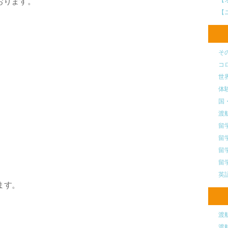
おります。
【
そ
コ
世
体
国
渡
留
留
留
留
英
ます。
渡
渡