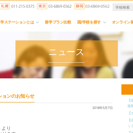
留学ステーションとは
留学プラン比較
国/学校を探す
オンライン
ニュース
ロモーションのお知らせ
【
規
2018年5月7日
【
【
ッ
s より
【