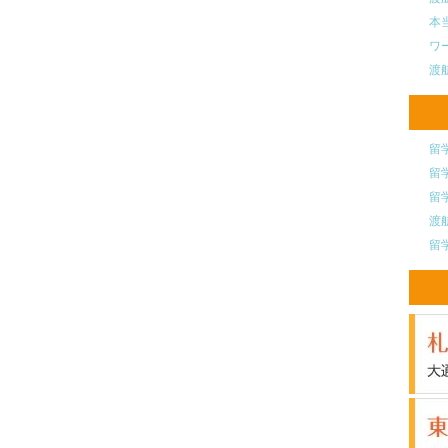
本
ワ
渡
留
留
留
渡
留