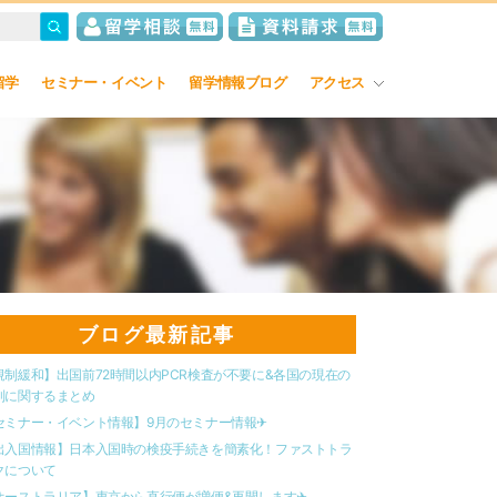
留学
セミナー・イベント
留学情報ブログ
アクセス
ブログ最新記事
規制緩和】出国前72時間以内PCR検査が不要に&各国の現在の
制に関するまとめ
セミナー・イベント情報】9月のセミナー情報✈︎
出入国情報】日本入国時の検疫手続きを簡素化！ファストトラ
クについて
オーストラリア】東京から直行便が増便&再開します✈︎