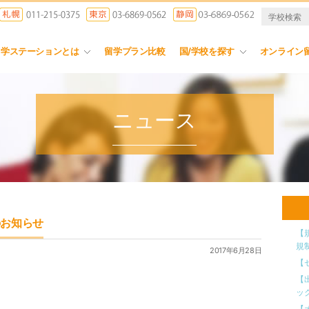
留学ステーションとは
留学プラン比較
国/学校を探す
オンライン
ニュース
ンのお知らせ
【
規
2017年6月28日
【
【
ッ
【