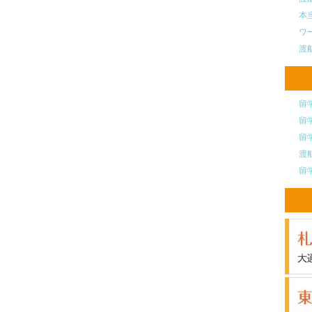
本
ワ
渡
留
留
留
渡
留