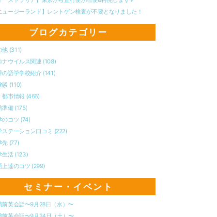
ニュージーランド】レントゲン検査が不要となりました！
ブログカテゴリー
の他
(311)
ロナウイルス関連
(108)
界の語学学校紹介
(141)
験談
(110)
・都市情報
(466)
航準備
(175)
学のコツ
(74)
学ステーション口コミ
(222)
学先
(77)
学生活
(123)
語上達のコツ
(299)
セミナー・イベント
航前英会話〜9月28日（水）〜
航前英会話〜9月24日（土）〜