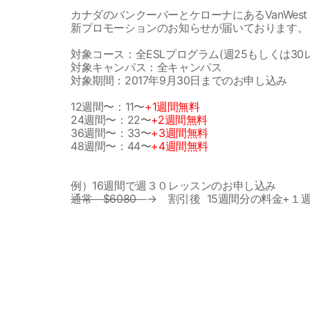
カナダのバンクーバーとケローナにあるVanWest C
新プロモーションのお知らせが届いております。
対象コース：全ESLプログラム(週25もしくは30
対象キャンパス：全キャンパス
対象期間：2017年9月30日までのお申し込み
12週間〜：11〜
+1週間無料
24週間〜：22〜
+2週間無料
36週間〜：33〜
+3週間無料
48週間〜：44〜
+4週間無料
例）16週間で週３０レッスンのお申し込み
通常 $6080
→ 割引後 15週間分の料金+