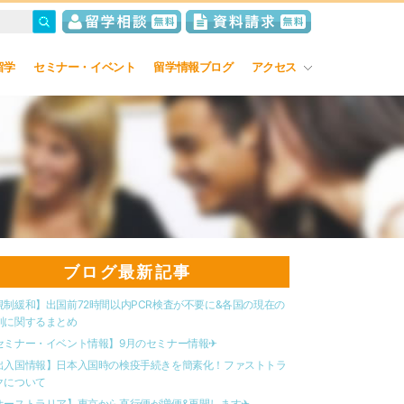
留学
セミナー・イベント
留学情報ブログ
アクセス
ブログ最新記事
規制緩和】出国前72時間以内PCR検査が不要に&各国の現在の
制に関するまとめ
セミナー・イベント情報】9月のセミナー情報✈︎
出入国情報】日本入国時の検疫手続きを簡素化！ファストトラ
クについて
オーストラリア】東京から直行便が増便&再開します✈︎