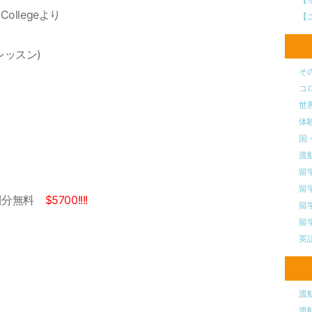
ollegeより
【
レッスン)
そ
コ
世
体
国
渡
留
留
１週分無料
$5700!!!!
留
留
英
渡
渡