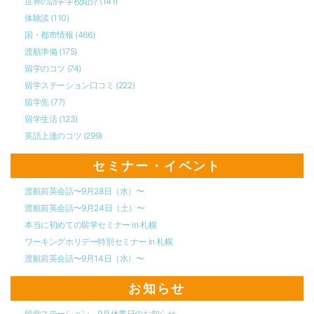
世界の語学学校紹介
(141)
体験談
(110)
国・都市情報
(466)
渡航準備
(175)
留学のコツ
(74)
留学ステーション口コミ
(222)
留学先
(77)
留学生活
(123)
英語上達のコツ
(299)
セミナー・イベント
渡航前英会話〜9月28日（水）〜
渡航前英会話〜9月24日（土）〜
本当に初めての留学セミナー in 札幌
ワーキングホリデー特別セミナー in 札幌
渡航前英会話〜9月14日（水）〜
お知らせ
留学ステーション 9月休業日のお知らせ