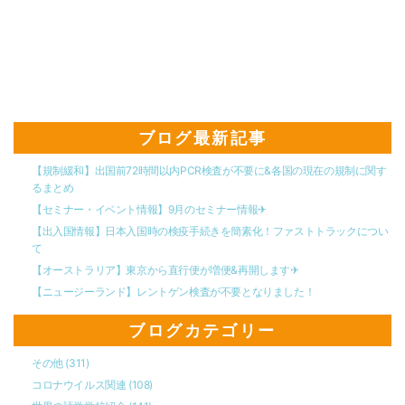
ブログ最新記事
【規制緩和】出国前72時間以内PCR検査が不要に&各国の現在の規制に関す
るまとめ
【セミナー・イベント情報】9月のセミナー情報✈︎
【出入国情報】日本入国時の検疫手続きを簡素化！ファストトラックについ
て
【オーストラリア】東京から直行便が増便&再開します✈︎
【ニュージーランド】レントゲン検査が不要となりました！
ブログカテゴリー
その他
(311)
コロナウイルス関連
(108)