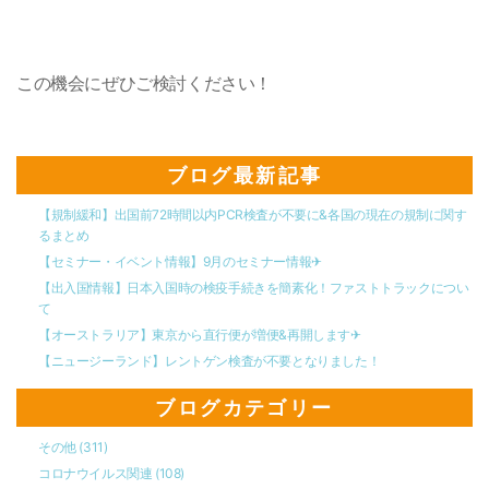
この機会にぜひご検討ください！
ブログ最新記事
【規制緩和】出国前72時間以内PCR検査が不要に&各国の現在の規制に関す
るまとめ
【セミナー・イベント情報】9月のセミナー情報✈︎
【出入国情報】日本入国時の検疫手続きを簡素化！ファストトラックについ
て
【オーストラリア】東京から直行便が増便&再開します✈︎
【ニュージーランド】レントゲン検査が不要となりました！
ブログカテゴリー
その他
(311)
コロナウイルス関連
(108)