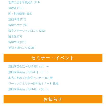
世界の語学学校紹介
(141)
体験談
(110)
国・都市情報
(466)
渡航準備
(175)
留学のコツ
(74)
留学ステーション口コミ
(222)
留学先
(77)
留学生活
(123)
英語上達のコツ
(299)
セミナー・イベント
渡航前英会話〜9月28日（水）〜
渡航前英会話〜9月24日（土）〜
本当に初めての留学セミナー in 札幌
ワーキングホリデー特別セミナー in 札幌
渡航前英会話〜9月14日（水）〜
お知らせ