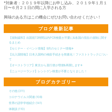
*対象者：２０１９年以降にお申し込み、２０１９年１月１
日〜６月２１日の間に入学される方
興味のある方はこの機会にぜひお問い合わせください！
ブログ最新記事
【規制緩和】出国前72時間以内PCR検査が不要に&各国の現在の規制に関す
るまとめ
【セミナー・イベント情報】9月のセミナー情報✈︎
【出入国情報】日本入国時の検疫手続きを簡素化！ファストトラックについ
て
【オーストラリア】東京から直行便が増便&再開します✈︎
【ニュージーランド】レントゲン検査が不要となりました！
ブログカテゴリー
その他
(311)
コロナウイルス関連
(108)
世界の語学学校紹介
(141)
体験談
(110)