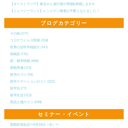
【オーストラリア】東京から直行便が増便&再開します✈︎
【ニュージーランド】レントゲン検査が不要となりました！
ブログカテゴリー
その他
(311)
コロナウイルス関連
(108)
世界の語学学校紹介
(141)
体験談
(110)
国・都市情報
(466)
渡航準備
(175)
留学のコツ
(74)
留学ステーション口コミ
(222)
留学先
(77)
留学生活
(123)
英語上達のコツ
(299)
セミナー・イベント
渡航前英会話〜9月28日（水）〜