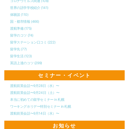
コロナウイルス関連
(108)
世界の語学学校紹介
(141)
体験談
(110)
国・都市情報
(466)
渡航準備
(175)
留学のコツ
(74)
留学ステーション口コミ
(222)
留学先
(77)
留学生活
(123)
英語上達のコツ
(299)
セミナー・イベント
渡航前英会話〜9月28日（水）〜
渡航前英会話〜9月24日（土）〜
本当に初めての留学セミナー in 札幌
ワーキングホリデー特別セミナー in 札幌
渡航前英会話〜9月14日（水）〜
お知らせ