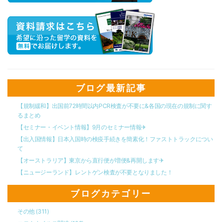
ブログ最新記事
【規制緩和】出国前72時間以内PCR検査が不要に&各国の現在の規制に関す
るまとめ
【セミナー・イベント情報】9月のセミナー情報✈︎
【出入国情報】日本入国時の検疫手続きを簡素化！ファストトラックについ
て
【オーストラリア】東京から直行便が増便&再開します✈︎
【ニュージーランド】レントゲン検査が不要となりました！
ブログカテゴリー
その他
(311)