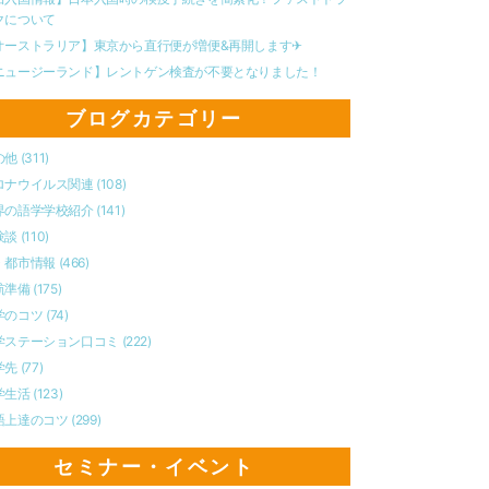
クについて
オーストラリア】東京から直行便が増便&再開します✈︎
ニュージーランド】レントゲン検査が不要となりました！
ブログカテゴリー
の他
(311)
ロナウイルス関連
(108)
界の語学学校紹介
(141)
験談
(110)
・都市情報
(466)
航準備
(175)
学のコツ
(74)
学ステーション口コミ
(222)
学先
(77)
学生活
(123)
語上達のコツ
(299)
セミナー・イベント