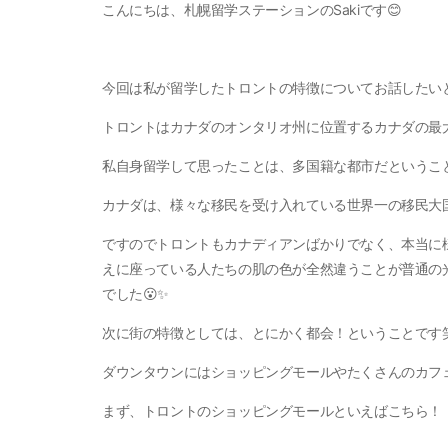
こんにちは、札幌留学ステーションのSakiです😊
今回は私が留学したトロントの特徴についてお話したい
トロントはカナダのオンタリオ州に位置するカナダの最大
私自身留学して思ったことは、多国籍な都市だというこ
カナダは、様々な移民を受け入れている世界一の移民大
ですのでトロントもカナディアンばかりでなく、本当に
えに座っている人たちの肌の色が全然違うことが普通の
でした😮✨
次に街の特徴としては、とにかく都会！ということです
ダウンタウンにはショッピングモールやたくさんのカフ
まず、トロントのショッピングモールといえばこちら！