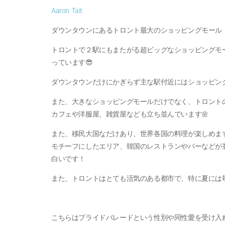
Aaron Tait
ダウンタウンにあるトロント最大のショッピングモール『Eato
トロントで２駅にもまたがる超ビッグなショッピングモ
っています😎
ダウンタウンだけにかぎらず主な駅付近にはショッピン
また、大きなショッピングモールだけでなく、トロント
カフェや洋服屋、雑貨屋なども立ち並んでいます🌼
また、移民大国なだけあり、世界各国の料理が楽しめま
モチーフにしたエリア、韓国のレストランやバーなどが
白いです！
また、トロントはとても活気のある都市で、特に夏には
こちらはプライドパレードという性別や同性愛を受け入