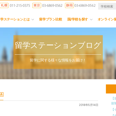
留学ステーションとは
留学プラン比較
国/学校を探す
オンライン
留学ステーションブログ
留学に関する様々な情報をお届け！

【
規
2018年5月14日
【
【