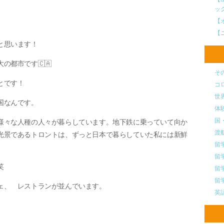
ッ
【
【
と思います！
の都市です🇨🇦
そ
とです！
コ
世
国なんです。
体
国
様々な人種の人々が暮らしています。地下鉄に乗っていて向か
渡
光景であるトロントは、ずっと日本で暮らしていた私には新鮮
留
留
笑
留
留
ェ、 レストランが並んでいます。
英