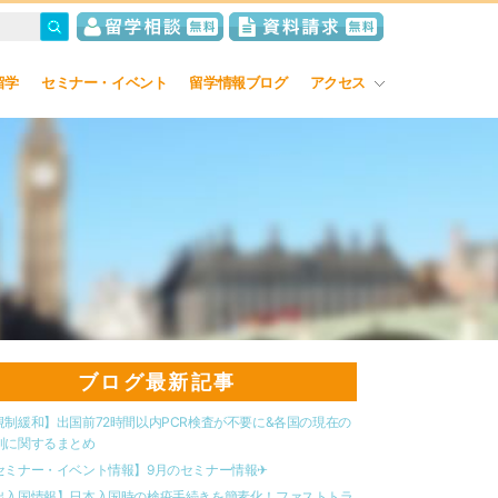
留学
セミナー・イベント
留学情報ブログ
アクセス
ブログ最新記事
規制緩和】出国前72時間以内PCR検査が不要に&各国の現在の
制に関するまとめ
セミナー・イベント情報】9月のセミナー情報✈︎
出入国情報】日本入国時の検疫手続きを簡素化！ファストトラ