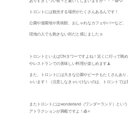
ありすぎてつい長々と書いてしまいますが・・・😅💦
トロントには観光する場所がたくさんあるんです！
公園や遊園地や美術館、おしゃれなカフェやバーなど、
現地の人でも飽きない街だと感じました☺
トロントといえばCNタワーですよね！近くに行って眺
やレストランでの美味しい料理が楽しめます🗼
また、トロントには大きな公園やビーチもたくさんあり
ゃいます！（注意しなきゃいけないのは、トロントでは屋
またトロントにはwonderland（ワンダーランド）
アトラクションが満載ですよ！🎪⭐