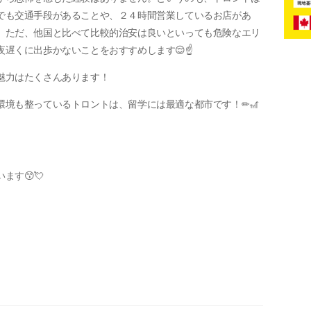
でも交通手段があることや、２４時間営業しているお店があ
。ただ、他国と比べて比較的治安は良いといっても危険なエリ
遅くに出歩かないことをおすすめします😌☝
魅力はたくさんあります！
環境も整っているトロントは、留学には最適な都市です！✏🎢
す😙💘