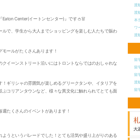
渡
渡
n Center(イートンセンター)』です👛👗
本
ワ
ールで、学生から大人までショッピングを楽しむ人たちで賑わ
渡
グモールがたくさんあります！
留
のクイーンストリート沿いにはトロントならではのおしゃれな
留
留
渡
す！ギリシャの雰囲気が楽しめるグリークタンや、イタリアを
留
並ぶコリアンタウンなど、様々な異文化に触れられてとても面
毎週たくさんのイベントがあります！
れようというパレードでした！とても活気や盛り上がりのある