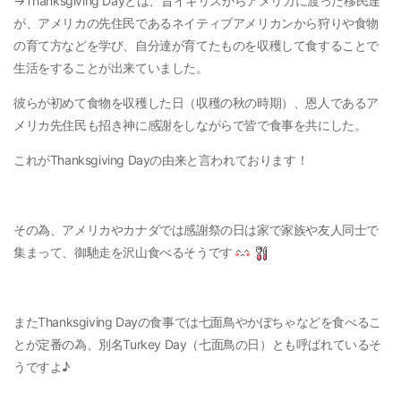
→Thanksgiving Dayとは、昔イギリスからアメリカに渡った移民達
が、アメリカの先住民であるネイティブアメリカンから狩りや食物
の育て方などを学び、自分達が育てたものを収穫して食することで
生活をすることが出来ていました。
彼らが初めて食物を収穫した日（収穫の秋の時期）、恩人であるア
メリカ先住民も招き神に感謝をしながらで皆で食事を共にした。
これがThanksgiving Dayの由来と言われております！
その為、アメリカやカナダでは感謝祭の日は家で家族や友人同士で
集まって、御馳走を沢山食べるそうです
またThanksgiving Dayの食事では七面鳥やかぼちゃなどを食べるこ
とが定番の為、別名Turkey Day（七面鳥の日）とも呼ばれているそ
うですよ♪