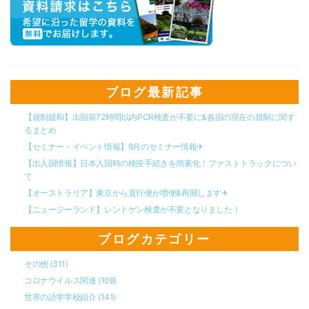
ブログ最新記事
【規制緩和】出国前72時間以内PCR検査が不要に&各国の現在の規制に関す
るまとめ
【セミナー・イベント情報】9月のセミナー情報✈︎
【出入国情報】日本入国時の検疫手続きを簡素化！ファストトラックについ
て
【オーストラリア】東京から直行便が増便&再開します✈︎
【ニュージーランド】レントゲン検査が不要となりました！
ブログカテゴリー
その他
(311)
コロナウイルス関連
(108)
世界の語学学校紹介
(141)