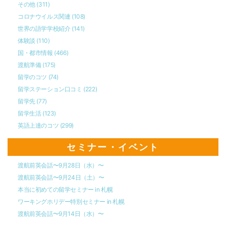
その他
(311)
コロナウイルス関連
(108)
世界の語学学校紹介
(141)
体験談
(110)
国・都市情報
(466)
渡航準備
(175)
留学のコツ
(74)
留学ステーション口コミ
(222)
留学先
(77)
留学生活
(123)
英語上達のコツ
(299)
セミナー・イベント
渡航前英会話〜9月28日（水）〜
渡航前英会話〜9月24日（土）〜
本当に初めての留学セミナー in 札幌
ワーキングホリデー特別セミナー in 札幌
渡航前英会話〜9月14日（水）〜