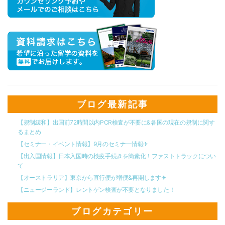
ブログ最新記事
【規制緩和】出国前72時間以内PCR検査が不要に&各国の現在の規制に関す
るまとめ
【セミナー・イベント情報】9月のセミナー情報✈︎
【出入国情報】日本入国時の検疫手続きを簡素化！ファストトラックについ
て
【オーストラリア】東京から直行便が増便&再開します✈︎
【ニュージーランド】レントゲン検査が不要となりました！
ブログカテゴリー