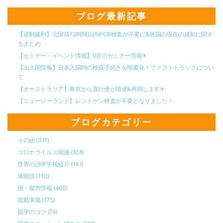
ブログ最新記事
【規制緩和】出国前72時間以内PCR検査が不要に&各国の現在の規制に関す
るまとめ
【セミナー・イベント情報】9月のセミナー情報✈︎
【出入国情報】日本入国時の検疫手続きを簡素化！ファストトラックについ
て
【オーストラリア】東京から直行便が増便&再開します✈︎
【ニュージーランド】レントゲン検査が不要となりました！
ブログカテゴリー
その他
(311)
コロナウイルス関連
(108)
世界の語学学校紹介
(141)
体験談
(110)
国・都市情報
(466)
渡航準備
(175)
留学のコツ
(74)