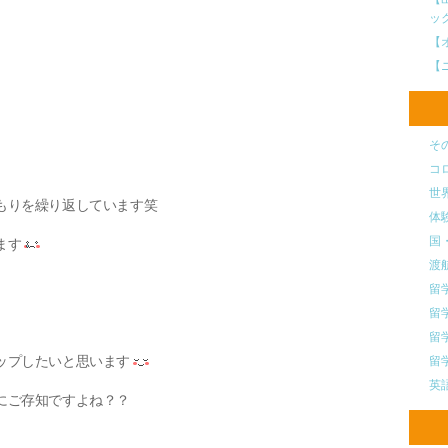
ッ
【
【
そ
コ
世
もりを繰り返しています笑
体
国
ます
渡
留
留
留
ップしたいと思います
留
英
にご存知ですよね？？