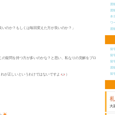
渡
渡
本
ワ
良いのか？もしくは毎回変えた方が良いのか？」
渡
留
留
この疑問を持つ方が多いのかな？と思い、私なりの見解をブロ
留
渡
留
これが正しいというわけではないですよ
）
ら