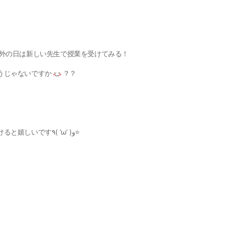
以外の日は新しい先生で授業を受けてみる！
うじゃないですか
？？
今後オンライン英会話を受ける上で、是非参考にして頂けると嬉しいです٩( ‘ω’ )و⭐️