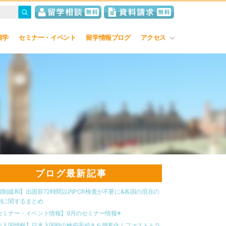
留学
セミナー・イベント
留学情報ブログ
アクセス
ブログ最新記事
規制緩和】出国前72時間以内PCR検査が不要に&各国の現在の
制に関するまとめ
セミナー・イベント情報】9月のセミナー情報✈︎
出入国情報】日本入国時の検疫手続きを簡素化！ファストトラ