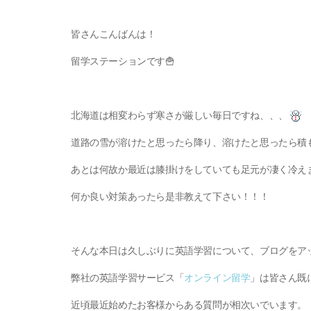
皆さんこんばんは！
留学ステーションです🍟
北海道は相変わらず寒さが厳しい毎日ですね、、、
道路の雪が溶けたと思ったら降り、溶けたと思ったら積
あとは何故か最近は膝掛けをしていても足元が凄く冷え
何か良い対策あったら是非教えて下さい！！！
そんな本日は久しぶりに英語学習について、ブログをア
弊社の英語学習サービス「
オンライン留学
」は皆さん既
近頃最近始めたお客様からある質問が相次いでいます。