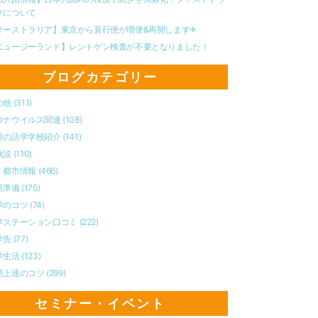
クについて
オーストラリア】東京から直行便が増便&再開します✈︎
ニュージーランド】レントゲン検査が不要となりました！
ブログカテゴリー
の他
(311)
ロナウイルス関連
(108)
界の語学学校紹介
(141)
験談
(110)
・都市情報
(466)
航準備
(175)
学のコツ
(74)
学ステーション口コミ
(222)
学先
(77)
学生活
(123)
語上達のコツ
(299)
セミナー・イベント