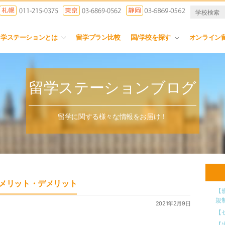
留学ステーションとは
留学プラン比較
国/学校を探す
オンライン
留学ステーションブログ
留学に関する様々な情報をお届け！
メリット・デメリット
【
規
2021年2月9日
【
【