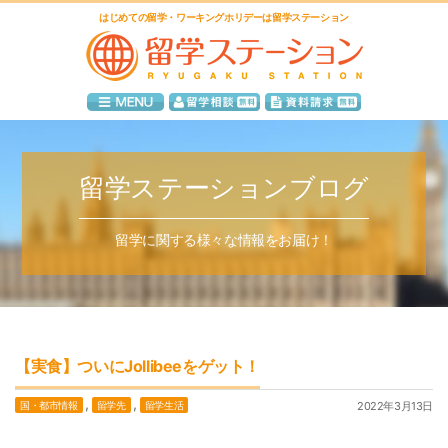
はじめての留学・ワーキングホリデーは留学ステーション
留学ステーションブログ
留学に関する様々な情報をお届け！
【実食】ついにJollibeeをゲット！
,
,
国・都市情報
留学先
留学生活
2022年3月13日