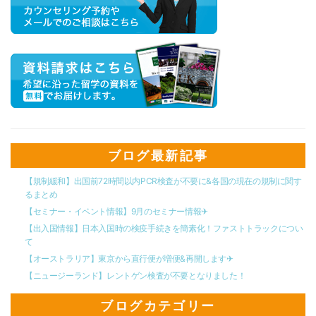
ブログ最新記事
【規制緩和】出国前72時間以内PCR検査が不要に&各国の現在の規制に関す
るまとめ
【セミナー・イベント情報】9月のセミナー情報✈︎
【出入国情報】日本入国時の検疫手続きを簡素化！ファストトラックについ
て
【オーストラリア】東京から直行便が増便&再開します✈︎
【ニュージーランド】レントゲン検査が不要となりました！
ブログカテゴリー