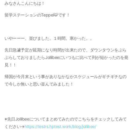
みなさんこんにちは！
留学ステーションのTeppei🐯です！
いやーーー、並びました。１時間。寒かった。。
先日急遽予定が延期になり時間が出来たので、ダウンタウンをぶら
ぶらしておりましたらJollibeeにいつもに比べて列が短かったのを発
見！！
帰国が今月末という事がありなかなかスケジュールがギチギチなの
で今しか無いと思い並んでみました！
※先日Jollibeeについてまとめてみたのでこちらをチェックしてみて
ください→
https://testrs.hptest.work/blog/jollibee/