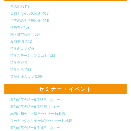
その他
(311)
コロナウイルス関連
(108)
世界の語学学校紹介
(141)
体験談
(110)
国・都市情報
(466)
渡航準備
(175)
留学のコツ
(74)
留学ステーション口コミ
(222)
留学先
(77)
留学生活
(123)
英語上達のコツ
(299)
セミナー・イベント
渡航前英会話〜9月28日（水）〜
渡航前英会話〜9月24日（土）〜
本当に初めての留学セミナー in 札幌
ワーキングホリデー特別セミナー in 札幌
渡航前英会話〜9月14日（水）〜