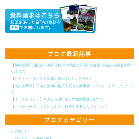
ブログ最新記事
【規制緩和】出国前72時間以内PCR検査が不要に&各国の現在の規制に関す
るまとめ
【セミナー・イベント情報】9月のセミナー情報✈︎
【出入国情報】日本入国時の検疫手続きを簡素化！ファストトラックについ
て
【オーストラリア】東京から直行便が増便&再開します✈︎
【ニュージーランド】レントゲン検査が不要となりました！
ブログカテゴリー
その他
(311)
コロナウイルス関連
(108)