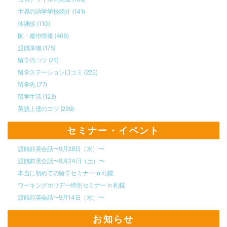
世界の語学学校紹介
(141)
体験談
(110)
国・都市情報
(466)
渡航準備
(175)
留学のコツ
(74)
留学ステーション口コミ
(222)
留学先
(77)
留学生活
(123)
英語上達のコツ
(299)
セミナー・イベント
渡航前英会話〜9月28日（水）〜
渡航前英会話〜9月24日（土）〜
本当に初めての留学セミナー in 札幌
ワーキングホリデー特別セミナー in 札幌
渡航前英会話〜9月14日（水）〜
お知らせ