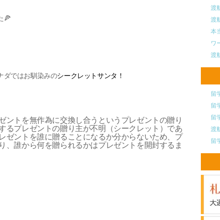
渡
🍕
渡
本
ワ
渡
ナダではお馴染みの
シークレットサンタ！
留
留
留
ゼントを無作為に交換し合うというプレゼントの贈り
するプレゼントの贈り主が不明（シークレット）であ
渡
レゼントを誰に贈ることになるか分からないため、プ
留
り、誰から何を贈られるかはプレゼントを開封するま