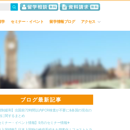
留学
セミナー・イベント
留学情報ブログ
アクセス
ブログ最新記事
規制緩和】出国前72時間以内PCR検査が不要に&各国の現在の
制に関するまとめ
セミナー・イベント情報】9月のセミナー情報✈︎
出入国情報】日本入国時の検疫手続きを簡素化！ファストトラ