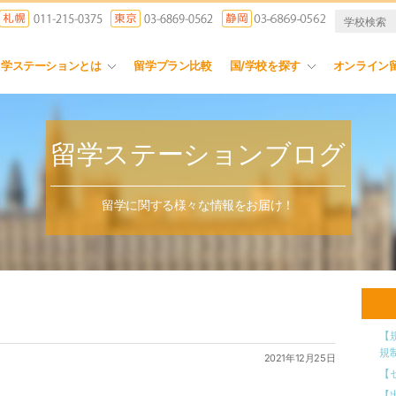
留学ステーションとは
留学プラン比較
国/学校を探す
オンライン
留学ステーションブログ
留学に関する様々な情報をお届け！
【
規
2021年12月25日
【
【