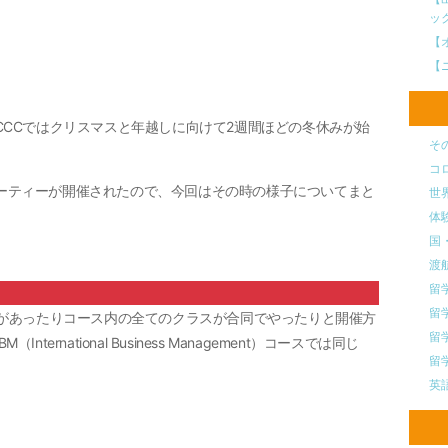
ッ
【
【
CCCではクリスマスと年越しに向けて2週間ほどの冬休みが始
そ
コ
ーティーが開催されたので、今回はその時の様子についてまと
世
体
国
渡
留
留
ーがあったりコース内の全てのクラスが合同でやったりと開催方
留
national Business Management）コースでは同じ
留
英