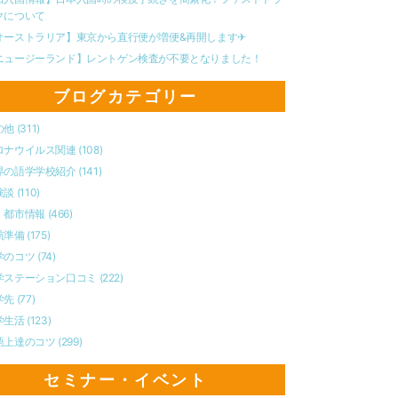
クについて
オーストラリア】東京から直行便が増便&再開します✈︎
ニュージーランド】レントゲン検査が不要となりました！
ブログカテゴリー
の他
(311)
ロナウイルス関連
(108)
界の語学学校紹介
(141)
験談
(110)
・都市情報
(466)
航準備
(175)
学のコツ
(74)
学ステーション口コミ
(222)
学先
(77)
学生活
(123)
語上達のコツ
(299)
セミナー・イベント