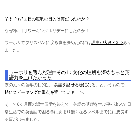
そもそも2回目の渡航の目的は何だったのか？
なぜ2回目はワーキングホリデーにしたのか？
ワーホリでブリスベンに戻る事を決めたのには
理由が大きく3つ
あり
ました。
ワーホリを選んだ理由その1：文化の理解を深めもっと英
語力を上げたかった
僕の元々の留学の目的は
「
英語を話せる様になる
」
というもので、
特にスピーキングに重点を置いていました。
そして8ヶ月間の語学留学を終えて、英語の基礎を学ぶ事が出来て日
常生活での英会話で困る事はあまり無くなるレベルまでには成長す
る事が出来ました。