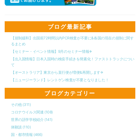
ブログ最新記事
【規制緩和】出国前72時間以内PCR検査が不要に&各国の現在の規制に関す
るまとめ
【セミナー・イベント情報】9月のセミナー情報✈︎
【出入国情報】日本入国時の検疫手続きを簡素化！ファストトラックについ
て
【オーストラリア】東京から直行便が増便&再開します✈︎
【ニュージーランド】レントゲン検査が不要となりました！
ブログカテゴリー
その他
(311)
コロナウイルス関連
(108)
世界の語学学校紹介
(141)
体験談
(110)
国・都市情報
(466)