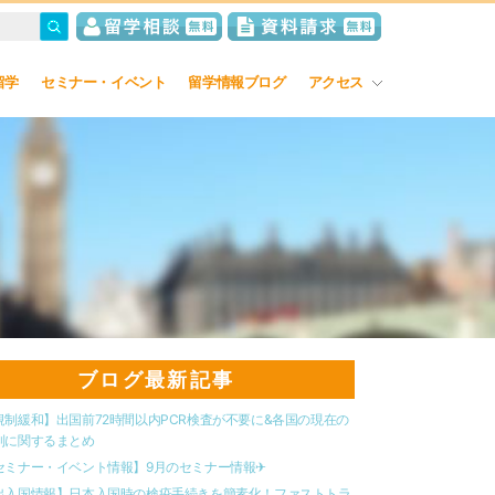
留学
セミナー・イベント
留学情報ブログ
アクセス
ブログ最新記事
規制緩和】出国前72時間以内PCR検査が不要に&各国の現在の
制に関するまとめ
セミナー・イベント情報】9月のセミナー情報✈︎
出入国情報】日本入国時の検疫手続きを簡素化！ファストトラ