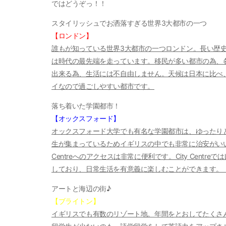
ではどうぞっ！！
スタイリッシュでお洒落すぎる世界3大都市の一つ
【ロンドン】
誰もが知っている世界3大都市の一つロンドン。長い歴
は時代の最先端を走っています。移民が多い都市の為、
出来る為、生活には不自由しません。天候は日本に比べ
イなので過ごしやすい都市です。
落ち着いた学園都市！
【オックスフォード】
オックスフォード大学でも有名な学園都市は、ゆったり
生が集まっているためイギリスの中でも非常に治安がいい
Centreへのアクセスは非常に便利です。City Cen
しており、日常生活を有意義に楽しむことができます
アートと海辺の街♪
【ブライトン】
イギリスでも有数のリゾート地。年間をとおしてたくさ