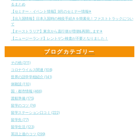
るまとめ
【セミナー・イベント情報】9月のセミナー情報✈︎
【出入国情報】日本入国時の検疫手続きを簡素化！ファストトラックについ
て
【オーストラリア】東京から直行便が増便&再開します✈︎
【ニュージーランド】レントゲン検査が不要となりました！
ブログカテゴリー
その他
(311)
コロナウイルス関連
(108)
世界の語学学校紹介
(141)
体験談
(110)
国・都市情報
(466)
渡航準備
(175)
留学のコツ
(74)
留学ステーション口コミ
(222)
留学先
(77)
留学生活
(123)
英語上達のコツ
(299)