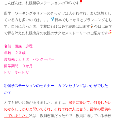
こんばんは、札幌留学ステーションのTKCです
留学・ワーキングホリデーのきっかけは人それぞれ、まだ漠然とし
ている方も多いのでは。。。
日本でしっかりとプランニングをし
て、自分に合った国、学校に行けば必ず結果は出ます
今日は留学
で夢を叶えた札幌出身の女性のサクセスストーリーのご紹介です
名前：藤森 夕理
年齢：２３歳
渡航先：カナダ バンクーバー
留学期間：９か月
ビザ：学生ビザ
①留学ステーション
のセミナー、カウンセリングはいかがでした
か？
とても良い印象がありました。まずは、
留学に於いて、何をしたい
のかをしっかりと聞いてくれ、それぞれの人に合う、留学の提供を
していました。
私は、教員志望だったので、教員に適している学校